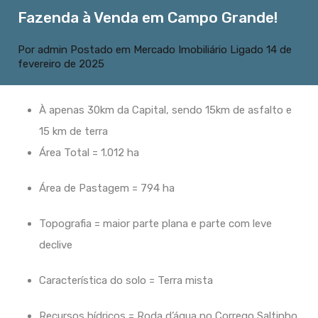
Fazenda à Venda em Campo Grande!
Por
admin
Postado em
Mercado Imobiliário
Ligado
14 de
fevereiro de 2025
À apenas 30km da Capital, sendo 15km de asfalto e
15 km de terra
Área Total = 1.012 ha
Área de Pastagem = 794 ha
Topografia = maior parte plana e parte com leve
declive
Característica do solo = Terra mista
Recursos hídricos = Roda d’água no Corrego Saltinho,