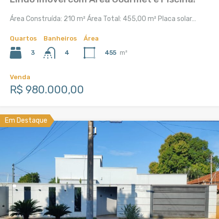
Área Construída: 210 m² Área Total: 455,00 m² Placa solar…
Quartos
Banheiros
Área
3
455
m²
4
Venda
R$ 980.000,00
Em Destaque