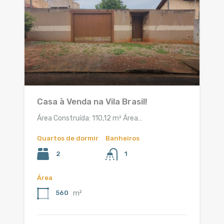
Casa à Venda na Vila Brasil!
Área Construída: 110,12 m² Área…
Quartos de dormir
Banheiros
2
1
Área
m²
560