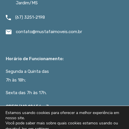
Jardim/MS
(67) 3251-2198
contato@mustafaimoveis.com.br
Horário de Funcionamento:
Segunda a Quinta das
7h às 18h;
Sexta das 7h às 17h.
CRECI/MS 12656 – J
Estamos usando cookies para oferecer a melhor experiência em
nosso site.
Você pode saber mais sobre quais cookies estamos usando ou
© 2017 - 2023. Todos os Direitos Reservados.
desativá-los em
settings
.