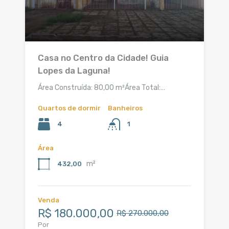
Casa no Centro da Cidade! Guia
Lopes da Laguna!
Área Construída: 80,00 m²Área Total:…
Quartos de dormir
Banheiros
4
1
Área
m²
432,00
Venda
R$ 180.000,00
R$ 270.000,00
Por