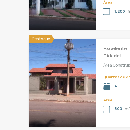
Área
1.200
Destaque
Excelente 
Cidade!
Área Construí
Quartos de d
4
Área
m
800