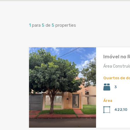
1
para
5
de
5
properties
Imóvel no 
Área Construí
Quartos de d
3
Área
422,10