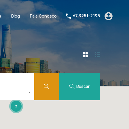
s
Blog
Fale Conosco
67 3251-2198
Buscar
2