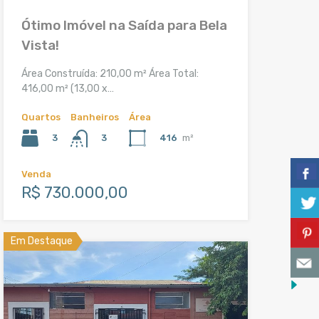
Ótimo Imóvel na Saída para Bela
Vista!
Área Construída: 210,00 m² Área Total:
416,00 m² (13,00 x…
Quartos
Banheiros
Área
3
416
m²
3
Venda
R$ 730.000,00
Em Destaque