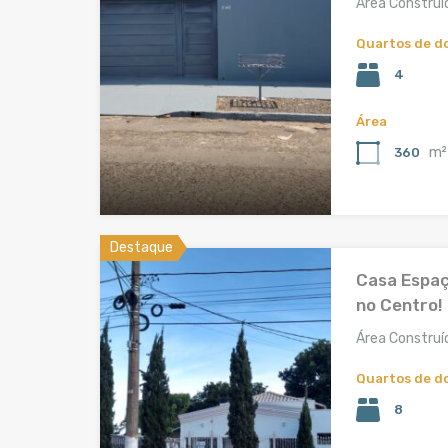
Área Construí
Quartos de d
4
Área
m²
360
Destaque
Casa Espaç
no Centro!
Área Construí
Quartos de d
8