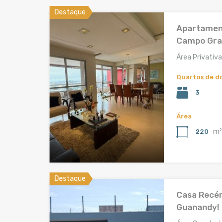
Destaque
Apartament
Campo Gra
Área Privativa
Quartos de d
3
Área
m
220
Destaque
Casa Recé
Guanandy!