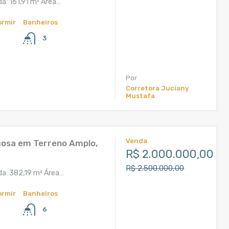
da: 161,91 m² Área…
ormir
Banheiros
3
Por
Corretora Juciany
Mustafa
Venda
osa em Terreno Amplo,
R$ 2.000.000,00
R$ 2.500.000,00
da: 382,19 m² Área…
ormir
Banheiros
6