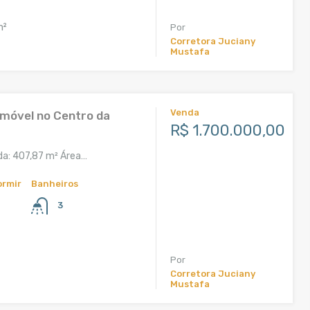
m²
Por
Corretora Juciany
Mustafa
Venda
Imóvel no Centro da
R$ 1.700.000,00
da: 407,87 m² Área…
ormir
Banheiros
3
²
Por
Corretora Juciany
Mustafa