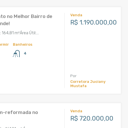
Venda
o no Melhor Bairro de
R$ 1.190.000,00
nde!
: 164,81 m²Área Útil:…
ormir
Banheiros
4
²
Por
Corretora Juciany
Mustafa
Venda
m-reformada no
R$ 720.000,00