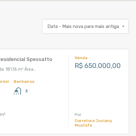
Data - Mais nova para mais antiga
Venda
Residencial Spessatto
R$ 650.000,00
da: 181,16 m² Área…
ormir
Banheiros
3
m²
Por
Corretora Juciany
Mustafa