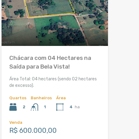
Chácara com 04 Hectares na
Saída para Bela Vista!
Área Total: 04 hectares (sendo 02 hectares
de excesso).
Quartos
Banheiros
Área
2
4
ha
1
Venda
R$ 600.000,00