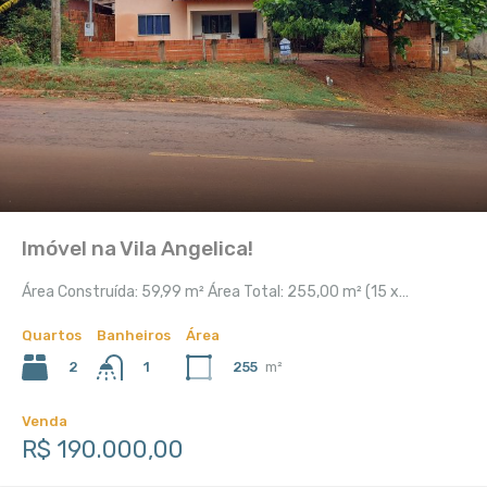
Imóvel na Vila Angelica!
Área Construída: 59,99 m² Área Total: 255,00 m² (15 x…
Quartos
Banheiros
Área
2
255
m²
1
Venda
R$ 190.000,00