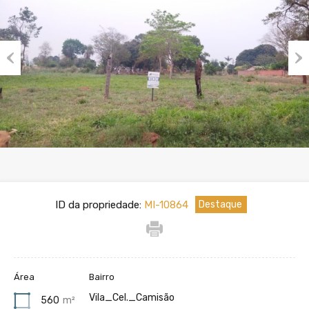
Previous
Nex
ID da propriedade:
MI-10864
Área
Bairro
Vila_Cel._Camisão
560
m²