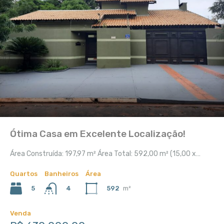
Ótima Casa em Excelente Localização!
Área Construída: 197,97 m² Área Total: 592,00 m² (15,00 x…
Quartos
Banheiros
Área
5
592
m²
4
Venda