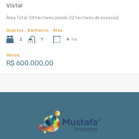
Vista!
Área Total: 04 hectares (sendo 02 hectares de excesso).
Quartos
Banheiros
Área
2
4
ha
1
Venda
R$ 600.000,00